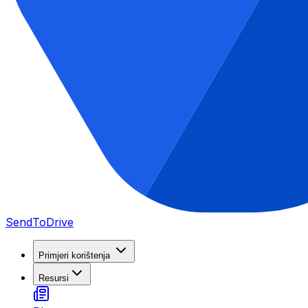
SendToDrive
Primjeri korištenja
Resursi