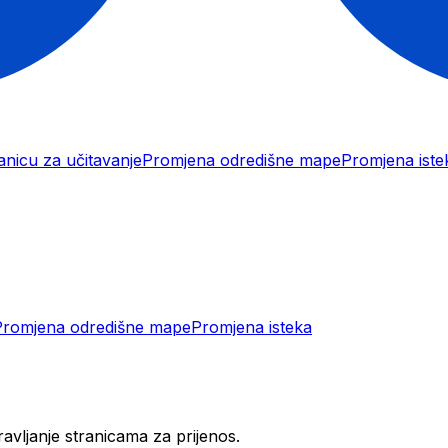
ranicu za učitavanje
Promjena odredišne mape
Promjena iste
Promjena odredišne mape
Promjena isteka
avljanje stranicama za prijenos.