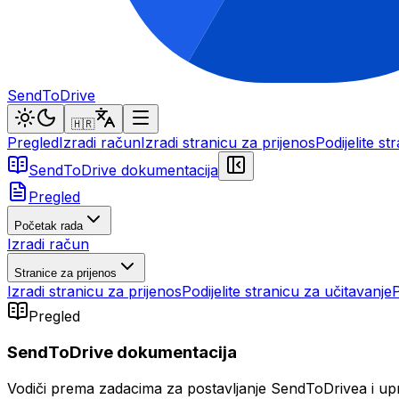
SendToDrive
🇭🇷
Pregled
Izradi račun
Izradi stranicu za prijenos
Podijelite st
SendToDrive dokumentacija
Pregled
Početak rada
Izradi račun
Stranice za prijenos
Izradi stranicu za prijenos
Podijelite stranicu za učitavanje
Pregled
SendToDrive dokumentacija
Vodiči prema zadacima za postavljanje SendToDrivea i upr