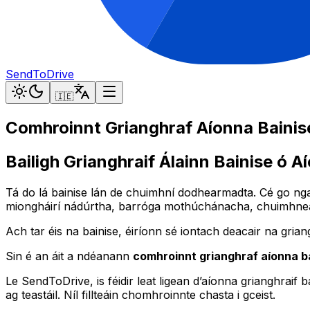
SendToDrive
🇮🇪
Comhroinnt Grianghraf Aíonna Bainise
Bailigh Grianghraif Álainn Bainise ó
Tá do lá bainise lán de chuimhní dodhearmadta. Cé go ng
miongháirí nádúrtha, barróga mothúchánacha, chuimhneac
Ach tar éis na bainise, éiríonn sé iontach deacair na griangh
Sin é an áit a ndéanann
comhroinnt grianghraf aíonna ba
Le SendToDrive, is féidir leat ligean d’aíonna grianghraif b
ag teastáil. Níl fillteáin chomhroinnte chasta i gceist.