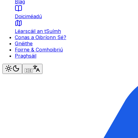
Blag
Doiciméadú
Léarscáil an tSuímh
Conas a Oibríonn Sé?
Gnéithe
Foirne & Comhoibriú
Praghsáil
🇮🇪