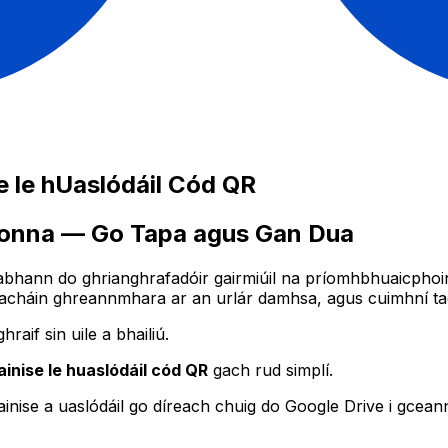
 le hUaslódáil Cód QR
 Aíonna — Go Tapa agus Gan Dua
abhann do ghrianghrafadóir gairmiúil na príomhbhuaicphoi
háin ghreannmhara ar an urlár damhsa, agus cuimhní taob
raif sin uile a bhailiú.
inise le huaslódáil cód QR
gach rud simplí.
ainise a uaslódáil go díreach chuig do Google Drive i gceann c