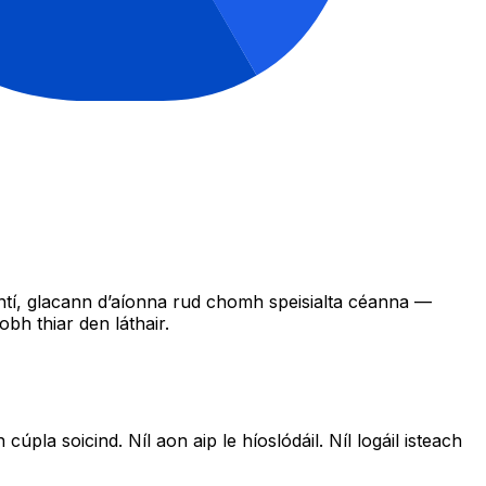
ntí, glacann d’aíonna rud chomh speisialta céanna —
h thiar den láthair.
úpla soicind. Níl aon aip le híoslódáil. Níl logáil isteach