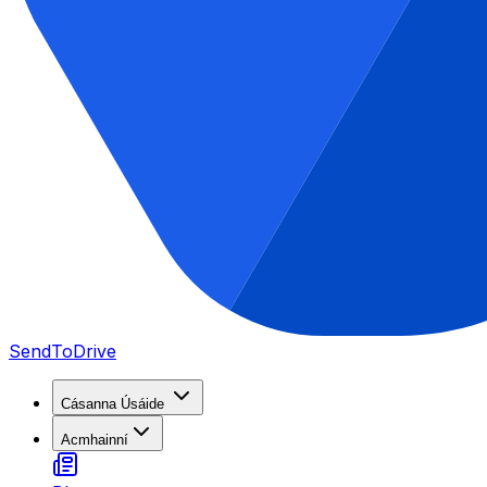
SendToDrive
Cásanna Úsáide
Acmhainní