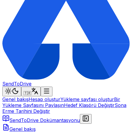
SendToDrive
🇹🇷
Genel bakış
Hesap oluştur
Yükleme sayfası oluştur
Bir
Yükleme Sayfasını Paylaşın
Hedef Klasörü Değiştir
Sona
Erme Tarihini Değiştir
SendToDrive Dokümantasyonu
Genel bakış