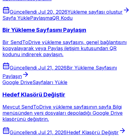
Güncellendi
Jul 20, 2026
Yükleme sayfası oluştur
Sayfa Yükle
Paylaşma
QR Kodu
Bir Yükleme Sayfasını Paylaşın
Bir SendToDrive yükleme sayfasını, genel bağlantısını
kopyalayarak veya Paylaş iletişim kutusundan QR
kodunu indirerek paylaşın.
Güncellendi
Jul 21, 2026
Bir Yükleme Sayfasını
Paylaşın
Google Drive
Sayfaları Yükle
Hedef Klasörü Değiştir
Mevcut SendToDrive yükleme sayfasının sayfa Bilgi
menüsünden yeni dosyaları depoladığı Google Drive
klasörünü değiştirin.
Güncellendi
Jul 21, 2026
Hedef Klasörü Değiştir