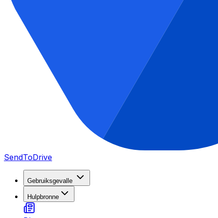
SendToDrive
Gebruiksgevalle
Hulpbronne