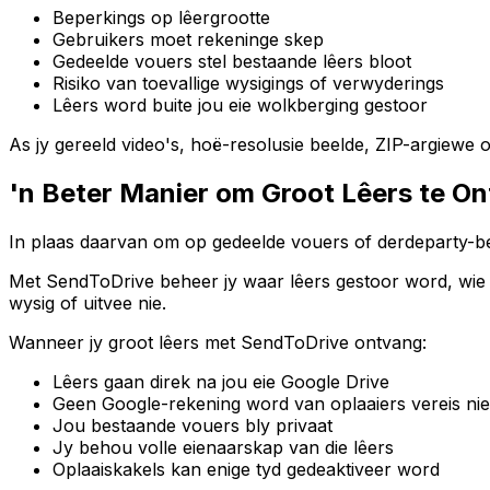
Beperkings op lêergrootte
Gebruikers moet rekeninge skep
Gedeelde vouers stel bestaande lêers bloot
Risiko van toevallige wysigings of verwyderings
Lêers word buite jou eie wolkberging gestoor
As jy gereeld video's, hoë-resolusie beelde, ZIP-argiewe o
'n Beter Manier om Groot Lêers te O
In plaas daarvan om op gedeelde vouers of derdeparty-ber
Met SendToDrive beheer jy waar lêers gestoor word, wie kan
wysig of uitvee nie.
Wanneer jy groot lêers met SendToDrive ontvang:
Lêers gaan direk na jou eie Google Drive
Geen Google-rekening word van oplaaiers vereis nie
Jou bestaande vouers bly privaat
Jy behou volle eienaarskap van die lêers
Oplaaiskakels kan enige tyd gedeaktiveer word