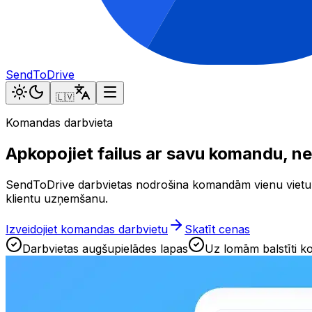
SendToDrive
🇱🇻
Komandas darbvieta
Apkopojiet failus ar savu komandu, n
SendToDrive darbvietas nodrošina komandām vienu vietu, 
klientu uzņemšanu.
Izveidojiet komandas darbvietu
Skatīt cenas
Darbvietas augšupielādes lapas
Uz lomām balstīti k