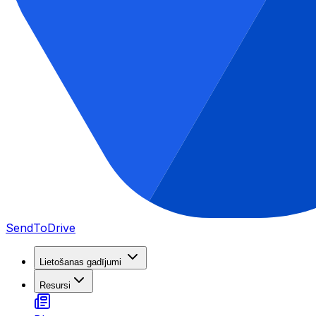
SendToDrive
Lietošanas gadījumi
Resursi