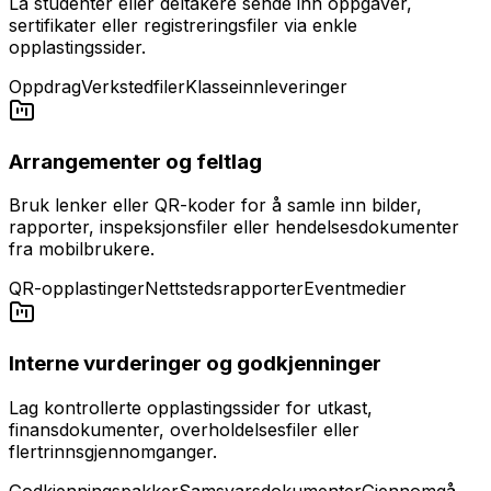
La studenter eller deltakere sende inn oppgaver,
sertifikater eller registreringsfiler via enkle
opplastingssider.
Oppdrag
Verkstedfiler
Klasseinnleveringer
Arrangementer og feltlag
Bruk lenker eller QR-koder for å samle inn bilder,
rapporter, inspeksjonsfiler eller hendelsesdokumenter
fra mobilbrukere.
QR-opplastinger
Nettstedsrapporter
Eventmedier
Interne vurderinger og godkjenninger
Lag kontrollerte opplastingssider for utkast,
finansdokumenter, overholdelsesfiler eller
flertrinnsgjennomganger.
Godkjenningspakker
Samsvarsdokumenter
Gjennomgå