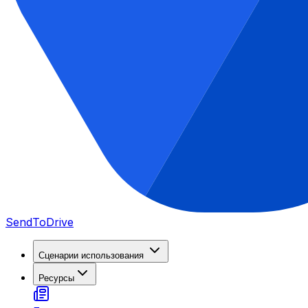
SendToDrive
Сценарии использования
Ресурсы