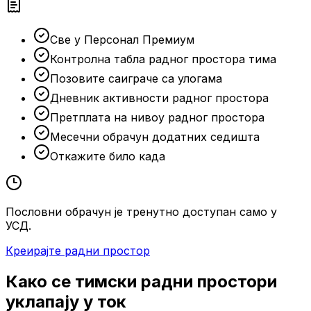
Све у Персонал Премиум
Контролна табла радног простора тима
Позовите саиграче са улогама
Дневник активности радног простора
Претплата на нивоу радног простора
Месечни обрачун додатних седишта
Откажите било када
Пословни обрачун је тренутно доступан само у
УСД.
Креирајте радни простор
Како се тимски радни простори
уклапају у ток