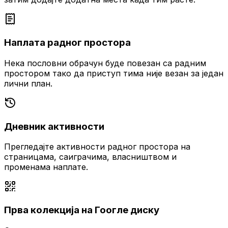
Наплата радног простора
Нека пословни обрачун буде повезан са радним
простором тако да приступ тима није везан за један
лични план.
Дневник активности
Прегледајте активности радног простора на
страницама, саиграчима, власништвом и
променама наплате.
Прва колекција на Гоогле диску