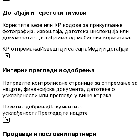
Догађаји и теренски тимови
Користите везе или КР кодове за прикупљање
фотографија, извештаја, датотека инспекција или
докумената о догађајима од мобилних корисника.
КР отпремања
Извештаји са сајта
Медији догађаја
Интерни прегледи и одобрења
Направите контролисане странице за отпремање за
нацрте, финансијска документа, датотеке о
усклађености или прегледе у више корака.
Пакети одобрења
Документи о
усклађености
Прегледајте нацрте
Продавци и пословни партнери