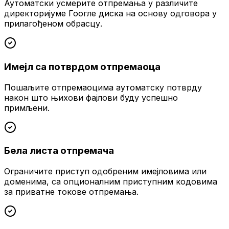
Аутоматски усмерите отпремања у различите
директоријуме Гоогле диска на основу одговора у
прилагођеном обрасцу.
Имејл са потврдом отпремаоца
Пошаљите отпремаоцима аутоматску потврду
након што њихови фајлови буду успешно
примљени.
Бела листа отпремача
Ограничите приступ одобреним имејловима или
доменима, са опционалним приступним кодовима
за приватне токове отпремања.