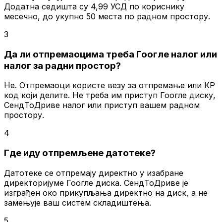
Додатна седишта су 4,99 УСД по кориснику
месечно, до укупно 50 места по радном простору.
3
Да ли отпремаоцима треба Гоогле налог или
налог за радни простор?
Не. Отпремаоци користе везу за отпремање или КР
код који делите. Не треба им приступ Гоогле диску,
СендТоДриве налог или приступ вашем радном
простору.
4
Где иду отпремљене датотеке?
Датотеке се отпремају директно у изабране
директоријуме Гоогле диска. СендТоДриве је
изграђен око прикупљања директно на диск, а не
замењује ваш систем складиштења.
5