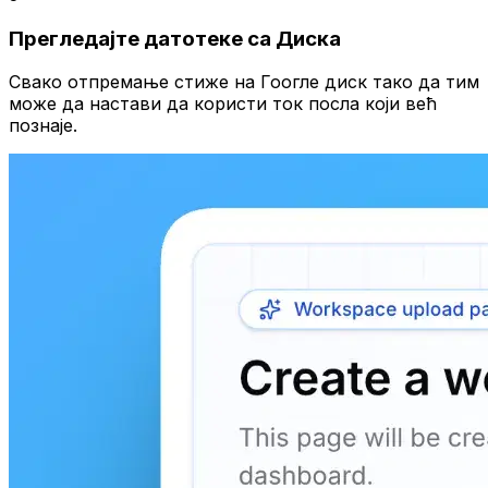
Прегледајте датотеке са Диска
Свако отпремање стиже на Гоогле диск тако да тим
може да настави да користи ток посла који већ
познаје.