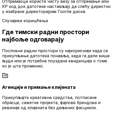
Отпремаоци користе чисту везу за отпремање или
КР код док датотеке настављају да слећу директно
у изабране директоријуме Гоогле диска.
Случајеви коришћења
Где тимски радни простори
најбоље одговарају
Пословни радни простори су најкориснији када се
прикупљање датотека понавља, када га дели више
људи или је потребна поуздана евиденција о томе
ко је шта променио.
Агенције и примање клијената
Прикупљајте креативна средства, потписане
обрасце, сажетке пројекта, фајлове брендова и
ревизије од клијената без дељених фасцикли.