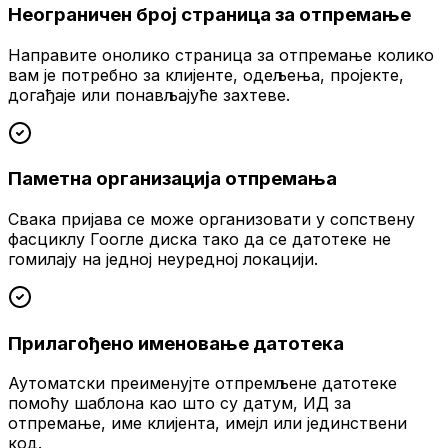
Неограничен број страница за отпремање
Направите онолико страница за отпремање колико
вам је потребно за клијенте, одељења, пројекте,
догађаје или понављајуће захтеве.
Паметна организација отпремања
Свака пријава се може организовати у сопствену
фасциклу Гоогле диска тако да се датотеке не
гомилају на једној неуредној локацији.
Прилагођено именовање датотека
Аутоматски преименујте отпремљене датотеке
помоћу шаблона као што су датум, ИД за
отпремање, име клијента, имејл или јединствени
код.