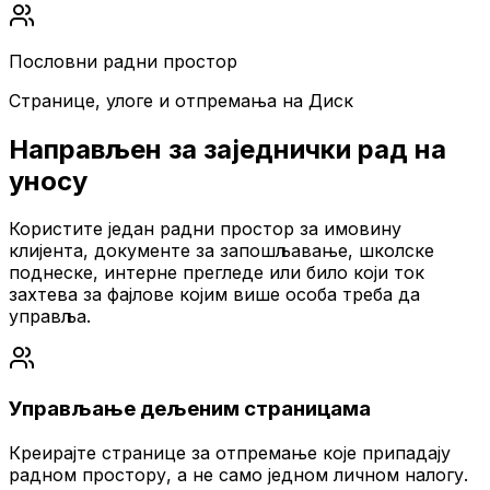
Пословни радни простор
Странице, улоге и отпремања на Диск
Направљен за заједнички рад на
уносу
Користите један радни простор за имовину
клијента, документе за запошљавање, школске
поднеске, интерне прегледе или било који ток
захтева за фајлове којим више особа треба да
управља.
Управљање дељеним страницама
Креирајте странице за отпремање које припадају
радном простору, а не само једном личном налогу.