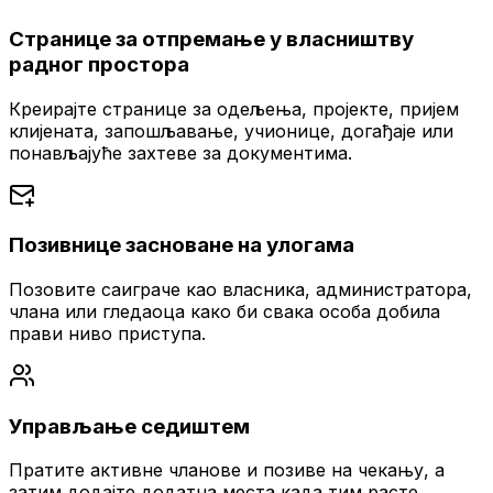
Странице за отпремање у власништву
радног простора
Креирајте странице за одељења, пројекте, пријем
клијената, запошљавање, учионице, догађаје или
понављајуће захтеве за документима.
Позивнице засноване на улогама
Позовите саиграче као власника, администратора,
члана или гледаоца како би свака особа добила
прави ниво приступа.
Управљање седиштем
Пратите активне чланове и позиве на чекању, а
затим додајте додатна места када тим расте.