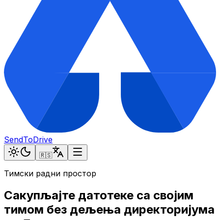
SendToDrive
🇷🇸
Тимски радни простор
Сакупљајте датотеке са својим
тимом без дељења директоријума