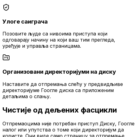
Улоге саиграча
Позовите људе са нивоима приступа који
одговарају начину на који ваш тим прегледа,
уређује и управља страницама.
Организовани директоријуми на диску
Наставите да отпремања слећу у предвидљиве
директоријуме Гоогле диска са приложеним
детаљима о слању.
Чистије од дељених фасцикли
Отпремаоцима није потребан приступ Диску, Гоогле
налог или упутства о томе који директоријум да
користе. Они виде само страницу за отпремање