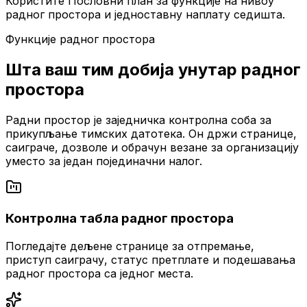
Користите Пословни план за функције на нивоу
радног простора и једноставну наплату седишта.
Функције радног простора
Шта ваш тим добија унутар радног
простора
Радни простор је заједничка контролна соба за
прикупљање тимских датотека. Он држи странице,
саиграче, дозволе и обрачун везане за организацију
уместо за један појединачни налог.
Контролна табла радног простора
Погледајте дељене странице за отпремање,
приступ саиграчу, статус претплате и подешавања
радног простора са једног места.