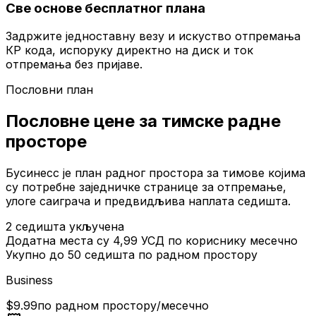
Све основе бесплатног плана
Задржите једноставну везу и искуство отпремања
КР кода, испоруку директно на диск и ток
отпремања без пријаве.
Пословни план
Пословне цене за тимске радне
просторе
Бусинесс је план радног простора за тимове којима
су потребне заједничке странице за отпремање,
улоге саиграча и предвидљива наплата седишта.
2 седишта укључена
Додатна места су 4,99 УСД по кориснику месечно
Укупно до 50 седишта по радном простору
Business
$9.99
по радном простору/месечно