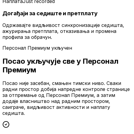
Наплата
Just recorded
Догађаји за седиште и претплату
Одржавајте видљивост синхронизације седишта,
ажурирања претплата, отказивања и промена
профила за обрачун.
Персонал Премиум укључен
Посао укључује све у Персонал
Премиум
Посао није засебан, смањен тимски ниво. Сваки
радни простор добија напредне контроле странице
за отпремање од Персонал Премиум, а затим
додаје власништво над радним простором,
саиграче, видљивост активности и наплату
седишта.