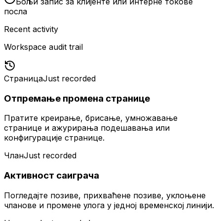
Бољи запис за клијенте или интерне токове
посла
Recent activity
Workspace audit trail
Страница
Just recorded
Отпремање промена странице
Пратите креирање, брисање, умножавање
странице и ажурирања подешавања или
конфигурације странице.
Члан
Just recorded
Активност саиграча
Погледајте позиве, прихваћене позиве, уклоњене
чланове и промене улога у једној временској линији.