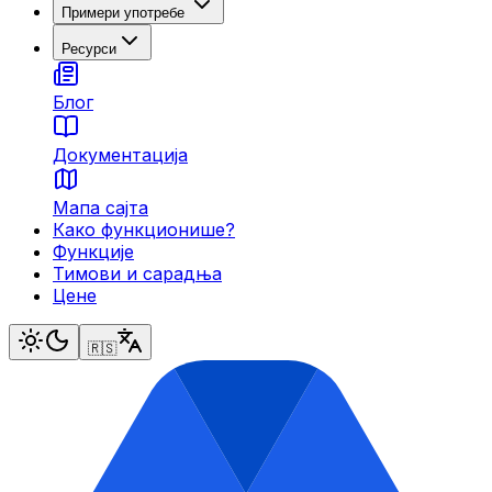
Примери употребе
Ресурси
Блог
Документација
Мапа сајта
Како функционише?
Функције
Тимови и сарадња
Цене
🇷🇸