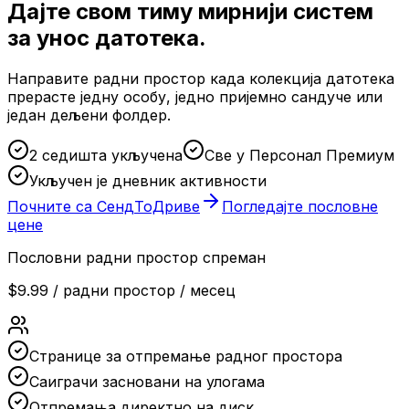
Дајте свом тиму мирнији систем
за унос датотека.
Направите радни простор када колекција датотека
прерасте једну особу, једно пријемно сандуче или
један дељени фолдер.
2 седишта укључена
Све у Персонал Премиум
Укључен је дневник активности
Почните са СендТоДриве
Погледајте пословне
цене
Пословни радни простор спреман
$9.99
/
радни простор / месец
Странице за отпремање радног простора
Саиграчи засновани на улогама
Отпремања директно на диск