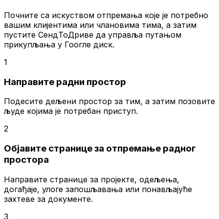
Почните са искуством отпремања које је потребно
вашим клијентима или члановима тима, а затим
пустите СендТоДриве да управља путањом
прикупљања у Гоогле диск.
1
Направите радни простор
Подесите дељени простор за тим, а затим позовите
људе којима је потребан приступ.
2
Објавите странице за отпремање радног
простора
Направите странице за пројекте, одељења,
догађаје, улоге запошљавања или понављајуће
захтеве за документе.
3