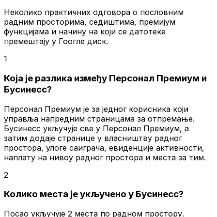
Неколико практичних одговора о пословним
радним просторима, седиштима, премијум
функцијама и начину на који се датотеке
премештају у Гоогле диск.
1
Која је разлика између Персонал Премиум и
Бусинесс?
Персонал Премиум је за једног корисника који
управља напредним страницама за отпремање.
Бусинесс укључује све у Персонал Премиум, а
затим додаје странице у власништву радног
простора, улоге саиграча, евиденције активности,
наплату на нивоу радног простора и места за тим.
2
Колико места је укључено у Бусинесс?
Посао укључује 2 места по радном простору.