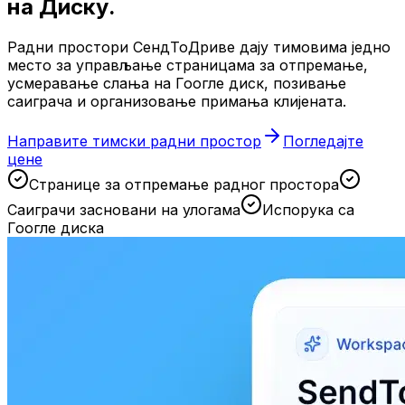
на Диску.
Радни простори СендТоДриве дају тимовима једно
место за управљање страницама за отпремање,
усмеравање слања на Гоогле диск, позивање
саиграча и организовање примања клијената.
Направите тимски радни простор
Погледајте
цене
Странице за отпремање радног простора
Саиграчи засновани на улогама
Испорука са
Гоогле диска