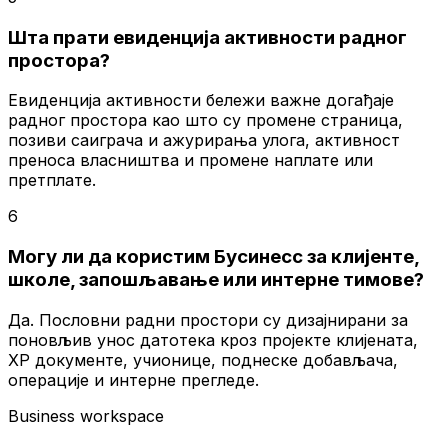
Шта прати евиденција активности радног
простора?
Евиденција активности бележи важне догађаје
радног простора као што су промене страница,
позиви саиграча и ажурирања улога, активност
преноса власништва и промене наплате или
претплате.
6
Могу ли да користим Бусинесс за клијенте,
школе, запошљавање или интерне тимове?
Да. Пословни радни простори су дизајнирани за
поновљив унос датотека кроз пројекте клијената,
ХР документе, учионице, поднеске добављача,
операције и интерне прегледе.
Business workspace