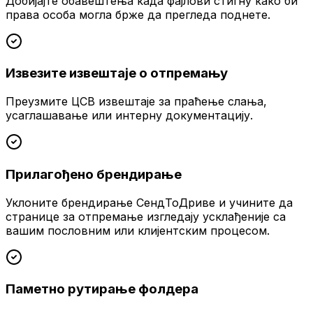
Добијајте обавештења када фајлови стигну како би
права особа могла брже да прегледа поднете.
Извезите извештаје о отпремању
Преузмите ЦСВ извештаје за праћење слања,
усаглашавање или интерну документацију.
Прилагођено брендирање
Уклоните брендирање СендТоДриве и учините да
странице за отпремање изгледају усклађеније са
вашим пословним или клијентским процесом.
Паметно рутирање фолдера