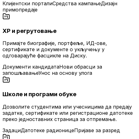
Клијентски портали
Средства кампање
Дизајн
примопредаје
ХР и регрутовање
Примајте биографије, портфеље, ИД-ове,
сертификате и документе о укључењу у
одговарајуће фасцикле на Диску.
Документи кандидата
Нови обрасци за
запошљавање
Унос на основу улога
Школе и програми обуке
Дозволите студентима или учесницима да предају
задатке, сертификате или регистрационе датотеке
преко једноставних страница за отпремање.
Задаци
Датотеке радионице
Пријаве за разред