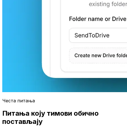
Честа питања
Питања коју тимови обично
постављају