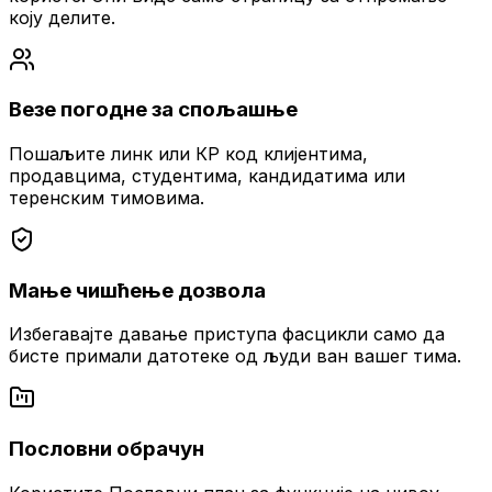
коју делите.
Везе погодне за спољашње
Пошаљите линк или КР код клијентима,
продавцима, студентима, кандидатима или
теренским тимовима.
Мање чишћење дозвола
Избегавајте давање приступа фасцикли само да
бисте примали датотеке од људи ван вашег тима.
Пословни обрачун