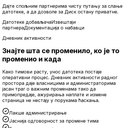
Дајте спољним партнерима чисту путању за слање
датотеке, а да дозволе за Диск остану приватне.
Датотеке добављача
Извештаји
партнера
Документација о набавци
Дневник активности
Знајте шта се променило, ко је то
променио и када
Како тимови расту, унос датотека постаје
оперативни процес. Дневник активности радног
простора даје власницима и администраторима
јасан траг о важним променама тако да
примопредаје, ажурирања наплате и измене
страница не нестају у порукама ћаскања.
Лакше администрирање
Јаснија одговорност за промене тима