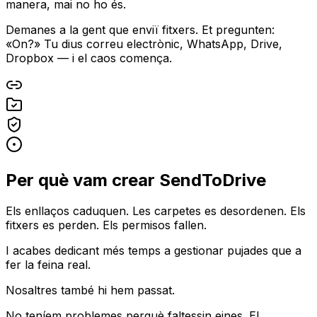
manera, mai no ho és.
Demanes a la gent que enviï fitxers. Et pregunten:
«On?» Tu dius correu electrònic, WhatsApp, Drive,
Dropbox — i el caos comença.
Per què vam crear SendToDrive
Els enllaços caduquen. Les carpetes es desordenen. Els
fitxers es perden. Els permisos fallen.
I acabes dedicant més temps a gestionar pujades que a
fer la feina real.
Nosaltres també hi hem passat.
No teníem problemes perquè faltessin eines. El