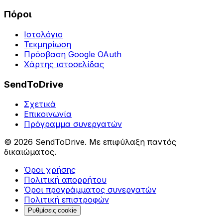
Πόροι
Ιστολόγιο
Τεκμηρίωση
Πρόσβαση Google OAuth
Χάρτης ιστοσελίδας
SendToDrive
Σχετικά
Επικοινωνία
Πρόγραμμα συνεργατών
©
2026
SendToDrive
.
Με επιφύλαξη παντός
δικαιώματος.
Όροι χρήσης
Πολιτική απορρήτου
Όροι προγράμματος συνεργατών
Πολιτική επιστροφών
Ρυθμίσεις cookie