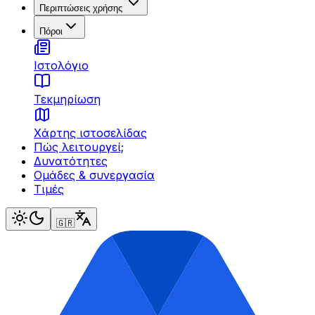
Περιπτώσεις χρήσης
Πόροι
Ιστολόγιο
Τεκμηρίωση
Χάρτης ιστοσελίδας
Πώς λειτουργεί;
Δυνατότητες
Ομάδες & συνεργασία
Τιμές
🇬🇷