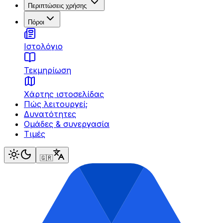
Περιπτώσεις χρήσης
Πόροι
Ιστολόγιο
Τεκμηρίωση
Χάρτης ιστοσελίδας
Πώς λειτουργεί;
Δυνατότητες
Ομάδες & συνεργασία
Τιμές
🇬🇷