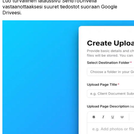
Luo turvallinen lataussivu SendToDrivella
vastaanottaaksesi suuret tiedostot suoraan Google
Driveesi.