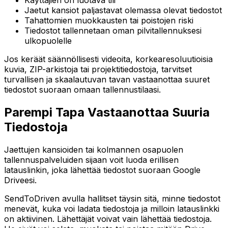
Käyttäjien on luotava tili
Jaetut kansiot paljastavat olemassa olevat tiedostot
Tahattomien muokkausten tai poistojen riski
Tiedostot tallennetaan oman pilvitallennuksesi
ulkopuolelle
Jos keräät säännöllisesti videoita, korkearesoluutioisia
kuvia, ZIP-arkistoja tai projektitiedostoja, tarvitset
turvallisen ja skaalautuvan tavan vastaanottaa suuret
tiedostot suoraan omaan tallennustilaasi.
Parempi Tapa Vastaanottaa Suuria
Tiedostoja
Jaettujen kansioiden tai kolmannen osapuolen
tallennuspalveluiden sijaan voit luoda erillisen
latauslinkin, joka lähettää tiedostot suoraan Google
Driveesi.
SendToDriven avulla hallitset täysin sitä, minne tiedostot
menevät, kuka voi ladata tiedostoja ja milloin latauslinkki
on aktiivinen. Lähettäjät voivat vain lähettää tiedostoja.