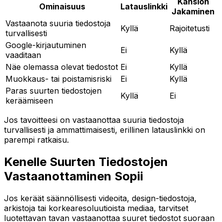
Kansion
Ominaisuus
Latauslinkki
Jakaminen
Vastaanota suuria tiedostoja
Kyllä
Rajoitetusti
turvallisesti
Google-kirjautuminen
Ei
Kyllä
vaaditaan
Näe olemassa olevat tiedostot
Ei
Kyllä
Muokkaus- tai poistamisriski
Ei
Kyllä
Paras suurten tiedostojen
Kyllä
Ei
keräämiseen
Jos tavoitteesi on vastaanottaa suuria tiedostoja
turvallisesti ja ammattimaisesti, erillinen latauslinkki on
parempi ratkaisu.
Kenelle Suurten Tiedostojen
Vastaanottaminen Sopii
Jos keräät säännöllisesti videoita, design-tiedostoja,
arkistoja tai korkearesoluutioista mediaa, tarvitset
luotettavan tavan vastaanottaa suuret tiedostot suoraan