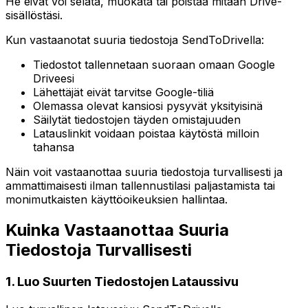
He eivät voi selata, muokata tai poistaa mitään Drive-
sisällöstäsi.
Kun vastaanotat suuria tiedostoja SendToDrivella:
Tiedostot tallennetaan suoraan omaan Google
Driveesi
Lähettäjät eivät tarvitse Google-tiliä
Olemassa olevat kansiosi pysyvät yksityisinä
Säilytät tiedostojen täyden omistajuuden
Latauslinkit voidaan poistaa käytöstä milloin
tahansa
Näin voit vastaanottaa suuria tiedostoja turvallisesti ja
ammattimaisesti ilman tallennustilasi paljastamista tai
monimutkaisten käyttöoikeuksien hallintaa.
Kuinka Vastaanottaa Suuria
Tiedostoja Turvallisesti
1
.
Luo Suurten Tiedostojen Lataussivu