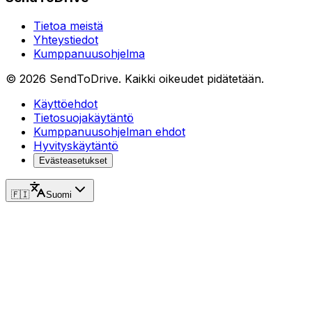
Tietoa meistä
Yhteystiedot
Kumppanuusohjelma
©
2026
SendToDrive
.
Kaikki oikeudet pidätetään.
Käyttöehdot
Tietosuojakäytäntö
Kumppanuusohjelman ehdot
Hyvityskäytäntö
Evästeasetukset
🇫🇮
Suomi