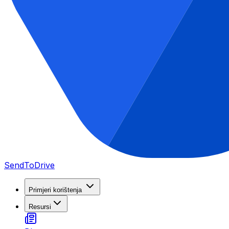
SendToDrive
Primjeri korištenja
Resursi