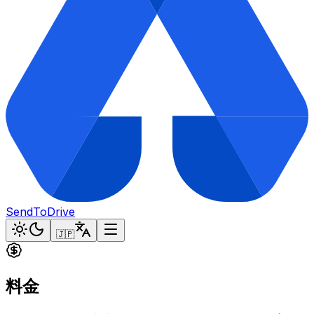
SendToDrive
🇯🇵
料金