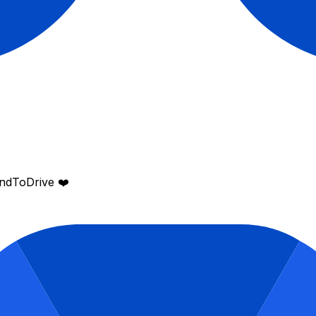
endToDrive ❤️