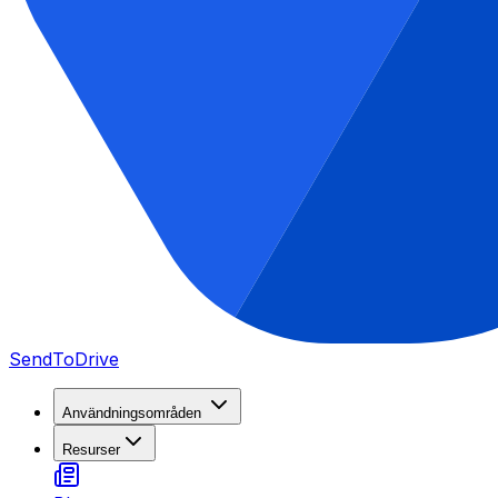
SendToDrive
Användningsområden
Resurser