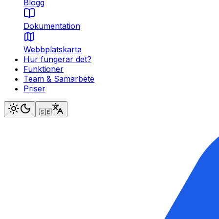
Blogg
Dokumentation
Webbplatskarta
Hur fungerar det?
Funktioner
Team & Samarbete
Priser
🇸🇪