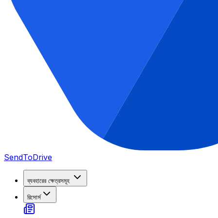
SendToDrive
ব্যবহারের ক্ষেত্রসমূহ
রিসোর্স