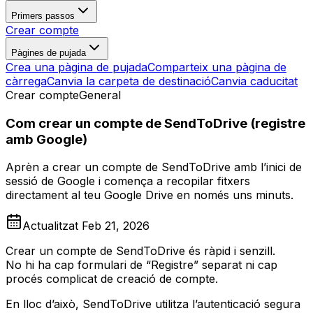
Primers passos
Crear compte
Pàgines de pujada
Crea una pàgina de pujada
Comparteix una pàgina de
càrrega
Canvia la carpeta de destinació
Canvia caducitat
Crear compte
General
Com crear un compte de SendToDrive (registre
amb Google)
Aprèn a crear un compte de SendToDrive amb l’inici de
sessió de Google i comença a recopilar fitxers
directament al teu Google Drive en només uns minuts.
Actualitzat
Feb 21, 2026
Crear un compte de SendToDrive és ràpid i senzill.
No hi ha cap formulari de “Registre” separat ni cap
procés complicat de creació de compte.
En lloc d’això, SendToDrive utilitza l’autenticació segura