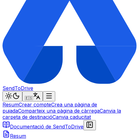
SendToDrive
🇪🇸
Resum
Crear compte
Crea una pàgina de
pujada
Comparteix una pàgina de càrrega
Canvia la
carpeta de destinació
Canvia caducitat
Documentació de SendToDrive
Resum