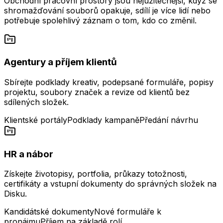
Obchodní pracovní prostory jsou nejužitečnější, když se
shromažďování souborů opakuje, sdílí je více lidí nebo
potřebuje spolehlivý záznam o tom, kdo co změnil.
Agentury a příjem klientů
Sbírejte podklady kreativ, podepsané formuláře, popisy
projektu, soubory značek a revize od klientů bez
sdílených složek.
Klientské portály
Podklady kampaně
Předání návrhu
HR a nábor
Získejte životopisy, portfolia, průkazy totožnosti,
certifikáty a vstupní dokumenty do správných složek na
Disku.
Kandidátské dokumenty
Nové formuláře k
pronájmu
Příjem na základě rolí