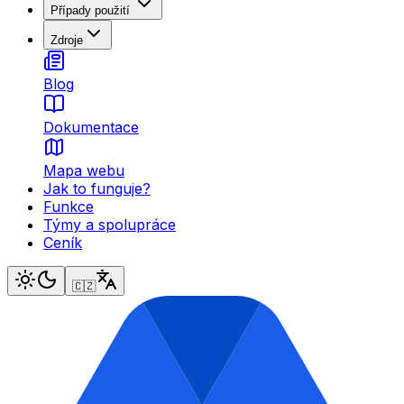
Případy použití
Zdroje
Blog
Dokumentace
Mapa webu
Jak to funguje?
Funkce
Týmy a spolupráce
Ceník
🇨🇿