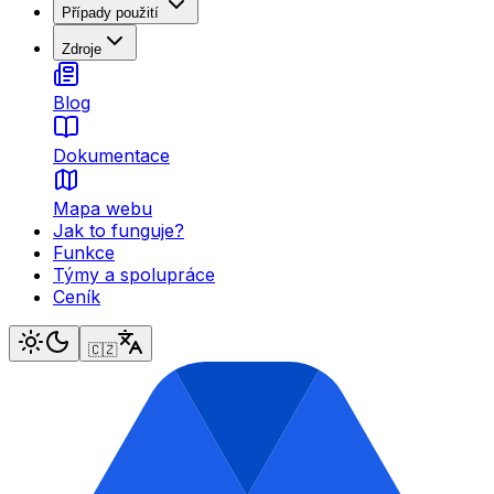
Případy použití
Zdroje
Blog
Dokumentace
Mapa webu
Jak to funguje?
Funkce
Týmy a spolupráce
Ceník
🇨🇿