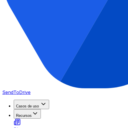
SendToDrive
Casos de uso
Recursos