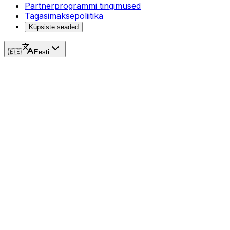
Partnerprogrammi tingimused
Tagasimaksepoliitika
Küpsiste seaded
🇪🇪
Eesti