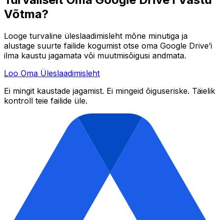
Võtma?
Looge turvaline üleslaadimisleht mõne minutiga ja
alustage suurte failide kogumist otse oma Google Drive’i
ilma kaustu jagamata või muutmisõigusi andmata.
Loo Oma Üleslaadimisleht
Ei mingit kaustade jagamist. Ei mingeid õiguseriske. Täielik
kontroll teie failide üle.