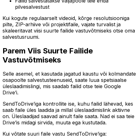
Failid salvestatakse väljapoole teie enda
pilvesalvestust
Kui kogute regulaarselt videoid, kõrge resolutsiooniga
pilte, ZIP-arhiive või projektifaile, vajate turvalist ja
skaleeritavat viisi suurte failide vastuvõtmiseks otse oma
salvestusruumi.
Parem Viis Suurte Failide
Vastuvõtmiseks
Selle asemel, et kasutada jagatud kaustu või kolmandate
osapoolte salvestusteenuseid, saate luua spetsiaalse
üleslaadimislingi, mis saadab failid otse teie Google
Drive’i.
SendToDrive’iga kontrollite ise, kuhu failid lähevad, kes
saab faile üles laadida ja millal üleslaadimislink aktiivne
on. Üleslaadijad saavad ainult faile saata. Nad ei saa teie
Drive’is midagi sirvida, muuta ega kustutada.
Kui võtate suuri faile vastu SendToDrive’iga: