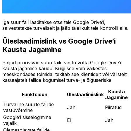
Iga suur fail laaditakse otse teie Google Drive’i,
salvestatakse turvaliselt ja jääb täielikult teie kontrolli alla.
Üleslaadimislink vs Google Drive’i
Kausta Jagamine
Paljud proovivad suuri faile vastu võtta Google Drive’i
kausta jagamise kaudu. Kuigi see võib väikestes
meeskondades toimida, tekitab see klientidelt või välistelt
kasutajatelt failide kogumisel turva- ja õiguseriske.
Kausta
Funktsioon
Üleslaadimislink
Jagamine
Turvaline suurte failide
Jah
Piiratud
vastuvõtmine
Google’i sisselogimine
Ei
Jah
vajalik
Olemasolevate failide