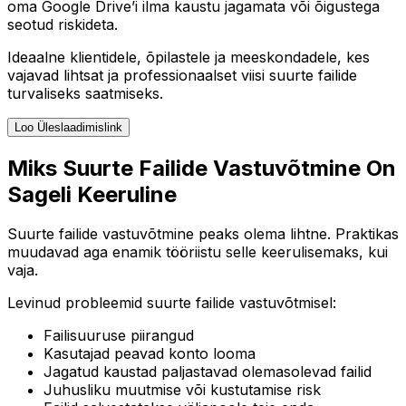
oma Google Drive’i ilma kaustu jagamata või õigustega
seotud riskideta.
Ideaalne klientidele, õpilastele ja meeskondadele, kes
vajavad lihtsat ja professionaalset viisi suurte failide
turvaliseks saatmiseks.
Loo Üleslaadimislink
Miks Suurte Failide Vastuvõtmine On
Sageli Keeruline
Suurte failide vastuvõtmine peaks olema lihtne. Praktikas
muudavad aga enamik tööriistu selle keerulisemaks, kui
vaja.
Levinud probleemid suurte failide vastuvõtmisel:
Failisuuruse piirangud
Kasutajad peavad konto looma
Jagatud kaustad paljastavad olemasolevad failid
Juhusliku muutmise või kustutamise risk