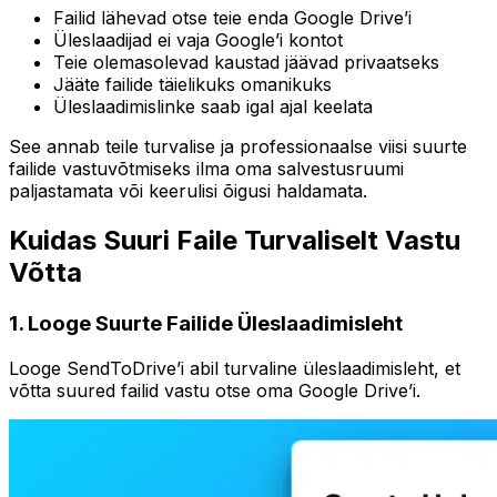
Failid lähevad otse teie enda Google Drive’i
Üleslaadijad ei vaja Google’i kontot
Teie olemasolevad kaustad jäävad privaatseks
Jääte failide täielikuks omanikuks
Üleslaadimislinke saab igal ajal keelata
See annab teile turvalise ja professionaalse viisi suurte
failide vastuvõtmiseks ilma oma salvestusruumi
paljastamata või keerulisi õigusi haldamata.
Kuidas Suuri Faile Turvaliselt Vastu
Võtta
1
.
Looge Suurte Failide Üleslaadimisleht
Looge SendToDrive’i abil turvaline üleslaadimisleht, et
võtta suured failid vastu otse oma Google Drive’i.