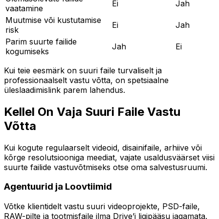
Ei
Jah
vaatamine
Muutmise või kustutamise
Ei
Jah
risk
Parim suurte failide
Jah
Ei
kogumiseks
Kui teie eesmärk on suuri faile turvaliselt ja
professionaalselt vastu võtta, on spetsiaalne
üleslaadimislink parem lahendus.
Kellel On Vaja Suuri Faile Vastu
Võtta
Kui kogute regulaarselt videoid, disainifaile, arhiive või
kõrge resolutsiooniga meediat, vajate usaldusväärset viisi
suurte failide vastuvõtmiseks otse oma salvestusruumi.
Agentuurid ja Loovtiimid
Võtke klientidelt vastu suuri videoprojekte, PSD-faile,
RAW-pilte ja tootmisfaile ilma Drive’i ligipääsu jagamata.