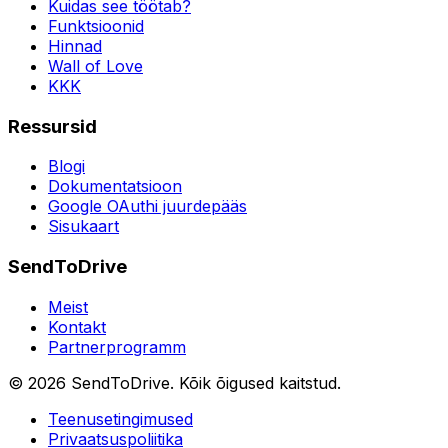
Kuidas see töötab?
Funktsioonid
Hinnad
Wall of Love
KKK
Ressursid
Blogi
Dokumentatsioon
Google OAuthi juurdepääs
Sisukaart
SendToDrive
Meist
Kontakt
Partnerprogramm
©
2026
SendToDrive
.
Kõik õigused kaitstud.
Teenusetingimused
Privaatsuspoliitika