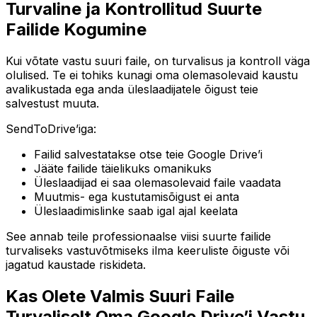
Turvaline ja Kontrollitud Suurte
Failide Kogumine
Kui võtate vastu suuri faile, on turvalisus ja kontroll väga
olulised. Te ei tohiks kunagi oma olemasolevaid kaustu
avalikustada ega anda üleslaadijatele õigust teie
salvestust muuta.
SendToDrive’iga:
Failid salvestatakse otse teie Google Drive’i
Jääte failide täielikuks omanikuks
Üleslaadijad ei saa olemasolevaid faile vaadata
Muutmis- ega kustutamisõigust ei anta
Üleslaadimislinke saab igal ajal keelata
See annab teile professionaalse viisi suurte failide
turvaliseks vastuvõtmiseks ilma keeruliste õiguste või
jagatud kaustade riskideta.
Kas Olete Valmis Suuri Faile
Turvaliselt Oma Google Drive’i Vastu