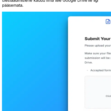
üleslaadimislehe kaudu ilma teie Google Drive’ile ligi
pääsemata.