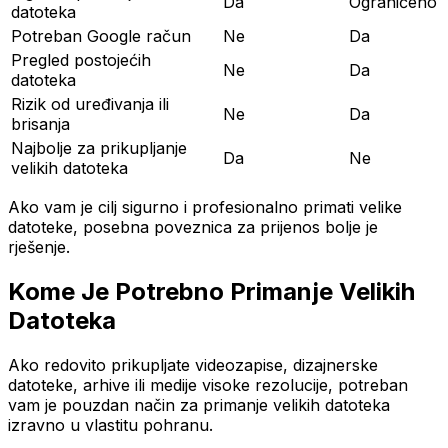
Da
Ograničeno
datoteka
Potreban Google račun
Ne
Da
Pregled postojećih
Ne
Da
datoteka
Rizik od uređivanja ili
Ne
Da
brisanja
Najbolje za prikupljanje
Da
Ne
velikih datoteka
Ako vam je cilj sigurno i profesionalno primati velike
datoteke, posebna poveznica za prijenos bolje je
rješenje.
Kome Je Potrebno Primanje Velikih
Datoteka
Ako redovito prikupljate videozapise, dizajnerske
datoteke, arhive ili medije visoke rezolucije, potreban
vam je pouzdan način za primanje velikih datoteka
izravno u vlastitu pohranu.