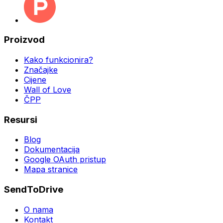
Proizvod
Kako funkcionira?
Značajke
Cijene
Wall of Love
ČPP
Resursi
Blog
Dokumentacija
Google OAuth pristup
Mapa stranice
SendToDrive
O nama
Kontakt