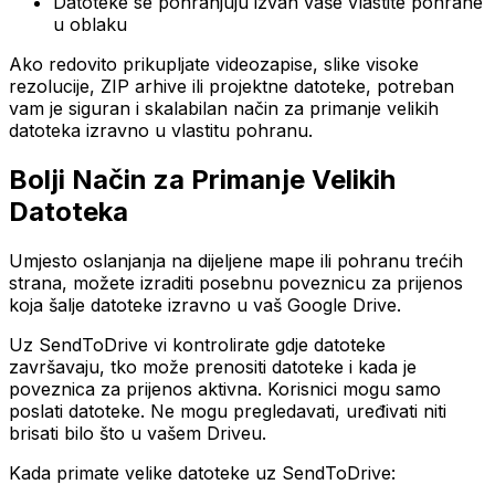
Datoteke se pohranjuju izvan vaše vlastite pohrane
u oblaku
Ako redovito prikupljate videozapise, slike visoke
rezolucije, ZIP arhive ili projektne datoteke, potreban
vam je siguran i skalabilan način za primanje velikih
datoteka izravno u vlastitu pohranu.
Bolji Način za Primanje Velikih
Datoteka
Umjesto oslanjanja na dijeljene mape ili pohranu trećih
strana, možete izraditi posebnu poveznicu za prijenos
koja šalje datoteke izravno u vaš Google Drive.
Uz SendToDrive vi kontrolirate gdje datoteke
završavaju, tko može prenositi datoteke i kada je
poveznica za prijenos aktivna. Korisnici mogu samo
poslati datoteke. Ne mogu pregledavati, uređivati niti
brisati bilo što u vašem Driveu.
Kada primate velike datoteke uz SendToDrive: