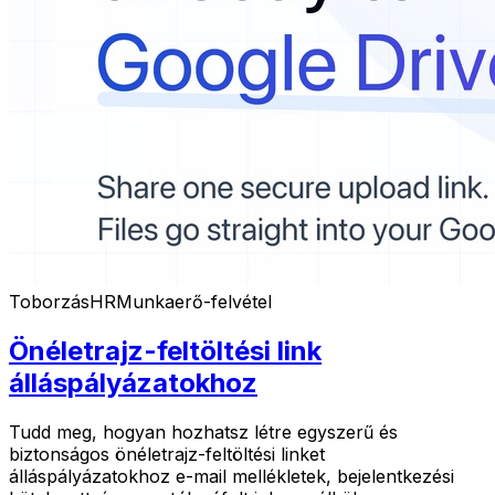
Toborzás
HR
Munkaerő-felvétel
Önéletrajz-feltöltési link
álláspályázatokhoz
Tudd meg, hogyan hozhatsz létre egyszerű és
biztonságos önéletrajz-feltöltési linket
álláspályázatokhoz e-mail mellékletek, bejelentkezési