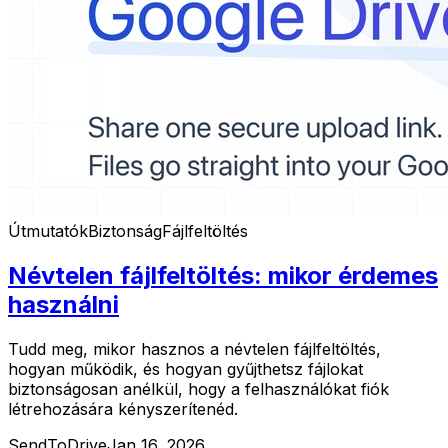
Útmutatók
Biztonság
Fájlfeltöltés
Névtelen fájlfeltöltés: mikor érdemes
használni
Tudd meg, mikor hasznos a névtelen fájlfeltöltés,
hogyan működik, és hogyan gyűjthetsz fájlokat
biztonságosan anélkül, hogy a felhasználókat fiók
létrehozására kényszerítenéd.
SendToDrive
Jan 16, 2026