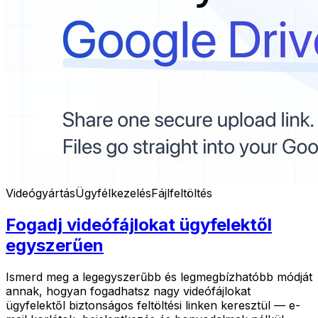
Videógyártás
Ügyfélkezelés
Fájlfeltöltés
Fogadj videófájlokat ügyfelektől
egyszerűen
Ismerd meg a legegyszerűbb és legmegbízhatóbb módját
annak, hogyan fogadhatsz nagy videófájlokat
ügyfelektől biztonságos feltöltési linken keresztül — e-