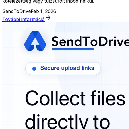
kötelezettség vagy túlzsúfolt inbox nélkül.
SendToDrive
Feb 1, 2026
További információ