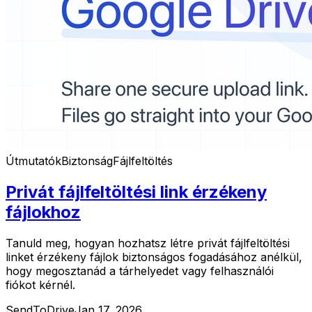
Útmutatók
Biztonság
Fájlfeltöltés
Privát fájlfeltöltési link érzékeny
fájlokhoz
Tanuld meg, hogyan hozhatsz létre privát fájlfeltöltési
linket érzékeny fájlok biztonságos fogadásához anélkül,
hogy megosztanád a tárhelyedet vagy felhasználói
fiókot kérnél.
SendToDrive
Jan 17, 2026