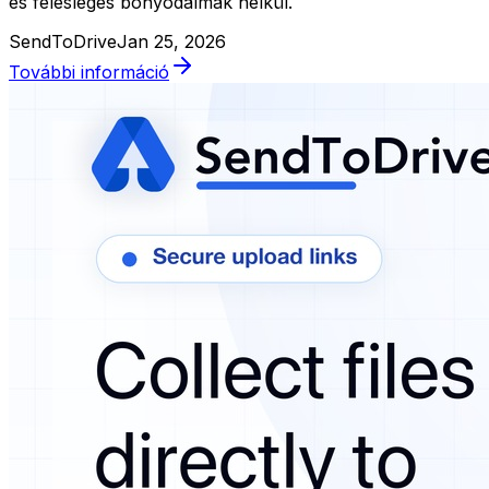
és felesleges bonyodalmak nélkül.
SendToDrive
Jan 25, 2026
További információ