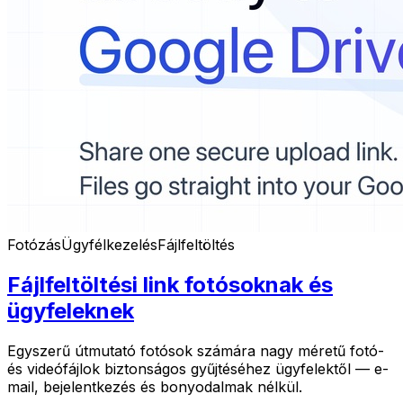
Fotózás
Ügyfélkezelés
Fájlfeltöltés
Fájlfeltöltési link fotósoknak és
ügyfeleknek
Egyszerű útmutató fotósok számára nagy méretű fotó-
és videófájlok biztonságos gyűjtéséhez ügyfelektől — e-
mail, bejelentkezés és bonyodalmak nélkül.