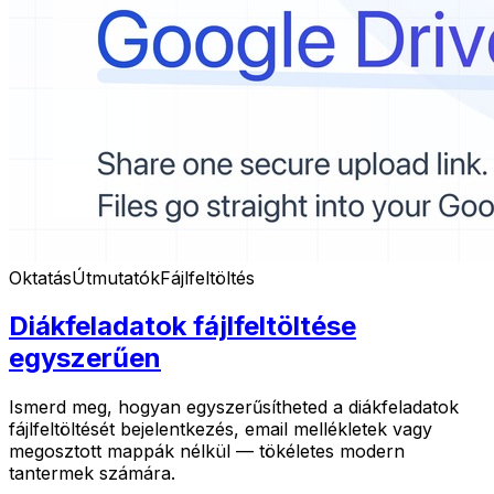
Oktatás
Útmutatók
Fájlfeltöltés
Diákfeladatok fájlfeltöltése
egyszerűen
Ismerd meg, hogyan egyszerűsítheted a diákfeladatok
fájlfeltöltését bejelentkezés, email mellékletek vagy
megosztott mappák nélkül — tökéletes modern
tantermek számára.