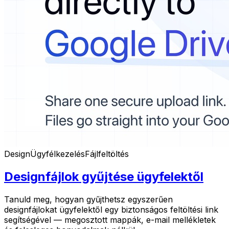
Design
Ügyfélkezelés
Fájlfeltöltés
Designfájlok gyűjtése ügyfelektől
Tanuld meg, hogyan gyűjthetsz egyszerűen
designfájlokat ügyfelektől egy biztonságos feltöltési link
segítségével — megosztott mappák, e-mail mellékletek