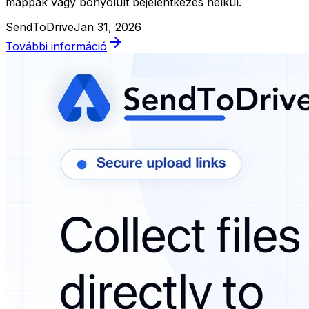
mappák vagy bonyolult bejelentkezés nélkül.
SendToDrive
Jan 31, 2026
További információ