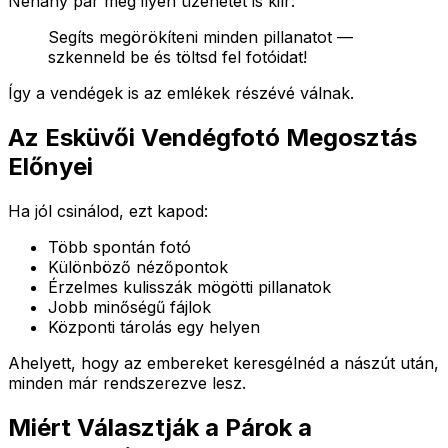
Néhány pár még ilyen üzenetet is kiír:
Segíts megörökíteni minden pillanatot —
szkenneld be és töltsd fel fotóidat!
Így a vendégek is az emlékek részévé válnak.
Az Esküvői Vendégfotó Megosztás
Előnyei
Ha jól csinálod, ezt kapod:
Több spontán fotó
Különböző nézőpontok
Érzelmes kulisszák mögötti pillanatok
Jobb minőségű fájlok
Központi tárolás egy helyen
Ahelyett, hogy az embereket keresgélnéd a nászút után,
minden már rendszerezve lesz.
Miért Választják a Párok a