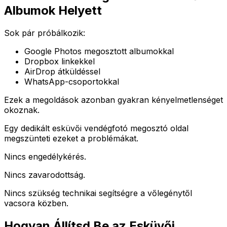
Albumok Helyett
Sok pár próbálkozik:
Google Photos megosztott albumokkal
Dropbox linkekkel
AirDrop átküldéssel
WhatsApp-csoportokkal
Ezek a megoldások azonban gyakran kényelmetlenséget
okoznak.
Egy dedikált esküvői vendégfotó megosztó oldal
megszünteti ezeket a problémákat.
Nincs engedélykérés.
Nincs zavarodottság.
Nincs szükség technikai segítségre a vőlegénytől
vacsora közben.
Hogyan Állítsd Be az Esküvői