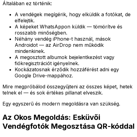
Általában ez történik:
A vendégek megígérik, hogy elküldik a fotókat, de
elfelejtik.
A képeket WhatsAppon küldik — tömörítve és
rosszabb minőségben.
Néhány vendég iPhone-t használ, mások
Androidot — az AirDrop nem működik
mindenkinek.
A megosztott albumok bejelentkezést vagy
fiókregisztrációt igényelnek.
Kockázatosnak érződik hozzáférést adni egy
Google Drive-mappához.
Mire megpróbálod összegyűjteni az összes képet, hetek
telnek el — és sok értékes pillanat elveszik.
Egy egyszerű és modern megoldásra van szükség.
Az Okos Megoldás: Esküvői
Vendégfotók Megosztása QR-kóddal