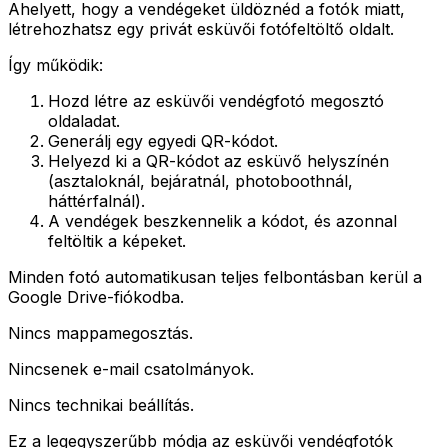
Ahelyett, hogy a vendégeket üldöznéd a fotók miatt,
létrehozhatsz egy privát esküvői fotófeltöltő oldalt.
Így működik:
Hozd létre az esküvői vendégfotó megosztó
oldaladat.
Generálj egy egyedi QR-kódot.
Helyezd ki a QR-kódot az esküvő helyszínén
(asztaloknál, bejáratnál, photoboothnál,
háttérfalnál).
A vendégek beszkennelik a kódot, és azonnal
feltöltik a képeket.
Minden fotó automatikusan teljes felbontásban kerül a
Google Drive-fiókodba.
Nincs mappamegosztás.
Nincsenek e-mail csatolmányok.
Nincs technikai beállítás.
Ez a legegyszerűbb módja az esküvői vendégfotók