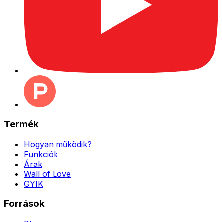
Termék
Hogyan működik?
Funkciók
Árak
Wall of Love
GYIK
Források