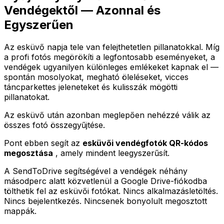
Vendégektől — Azonnal és
Egyszerűen
Az esküvő napja tele van felejthetetlen pillanatokkal. Míg
a profi fotós megörökíti a legfontosabb eseményeket, a
vendégek ugyanilyen különleges emlékeket kapnak el —
spontán mosolyokat, megható öleléseket, vicces
táncparkettes jeleneteket és kulisszák mögötti
pillanatokat.
Az esküvő után azonban meglepően nehézzé válik az
összes fotó összegyűjtése.
Pont ebben segít az
esküvői vendégfotók QR-kódos
megosztása
, amely mindent leegyszerűsít.
A SendToDrive segítségével a vendégek néhány
másodperc alatt közvetlenül a Google Drive-fiókodba
tölthetik fel az esküvői fotókat. Nincs alkalmazásletöltés.
Nincs bejelentkezés. Nincsenek bonyolult megosztott
mappák.