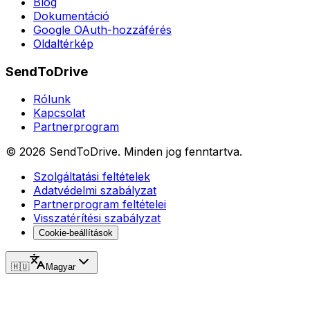
Blog
Dokumentáció
Google OAuth-hozzáférés
Oldaltérkép
SendToDrive
Rólunk
Kapcsolat
Partnerprogram
©
2026
SendToDrive
.
Minden jog fenntartva.
Szolgáltatási feltételek
Adatvédelmi szabályzat
Partnerprogram feltételei
Visszatérítési szabályzat
Cookie-beállítások
🇭🇺
Magyar