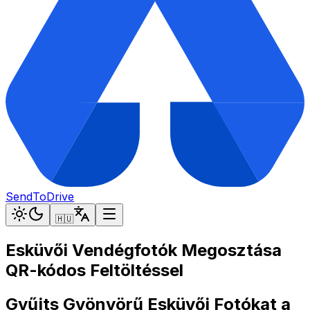
SendToDrive
🇭🇺
Esküvői Vendégfotók Megosztása
QR-kódos Feltöltéssel
Gyűjts Gyönyörű Esküvői Fotókat a