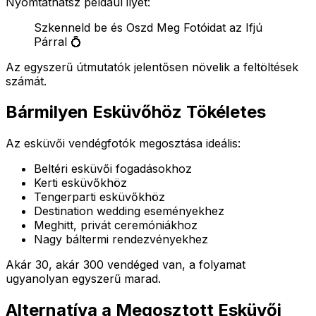
Nyomtathatsz például ilyet:
Szkenneld be és Oszd Meg Fotóidat az Ifjú
Párral 💍
Az egyszerű útmutatók jelentősen növelik a feltöltések
számát.
Bármilyen Esküvőhöz Tökéletes
Az esküvői vendégfotók megosztása ideális:
Beltéri esküvői fogadásokhoz
Kerti esküvőkhöz
Tengerparti esküvőkhöz
Destination wedding eseményekhez
Meghitt, privát ceremóniákhoz
Nagy báltermi rendezvényekhez
Akár 30, akár 300 vendéged van, a folyamat
ugyanolyan egyszerű marad.
Alternatíva a Megosztott Esküvői