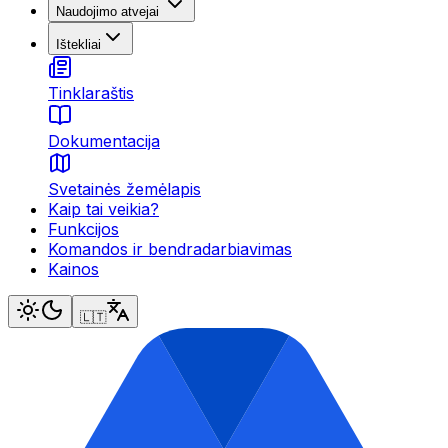
Naudojimo atvejai
Ištekliai
Tinklaraštis
Dokumentacija
Svetainės žemėlapis
Kaip tai veikia?
Funkcijos
Komandos ir bendradarbiavimas
Kainos
🇱🇹