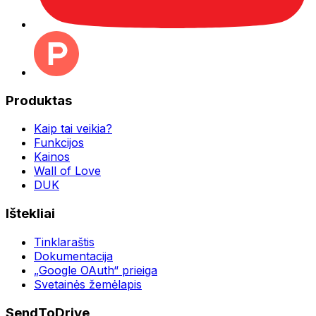
Produktas
Kaip tai veikia?
Funkcijos
Kainos
Wall of Love
DUK
Ištekliai
Tinklaraštis
Dokumentacija
„Google OAuth“ prieiga
Svetainės žemėlapis
SendToDrive