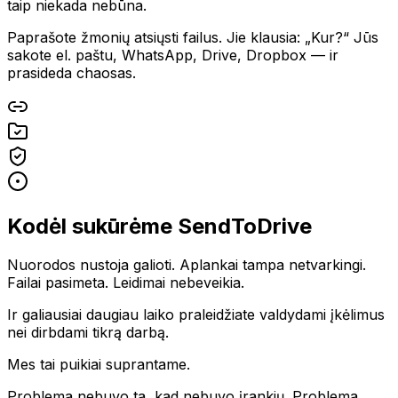
taip niekada nebūna.
Paprašote žmonių atsiųsti failus. Jie klausia: „Kur?“ Jūs
sakote el. paštu, WhatsApp, Drive, Dropbox — ir
prasideda chaosas.
Kodėl sukūrėme SendToDrive
Nuorodos nustoja galioti. Aplankai tampa netvarkingi.
Failai pasimeta. Leidimai nebeveikia.
Ir galiausiai daugiau laiko praleidžiate valdydami įkėlimus
nei dirbdami tikrą darbą.
Mes tai puikiai suprantame.
Problema nebuvo ta, kad nebuvo įrankių. Problema