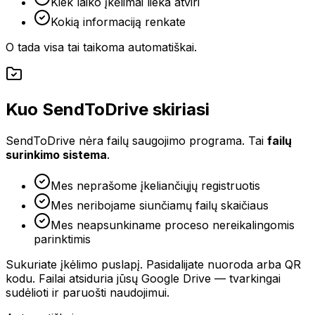
Kiek laiko įkėlimai lieka atviri
Kokią informaciją renkate
O tada visa tai taikoma automatiškai.
Kuo SendToDrive skiriasi
SendToDrive nėra failų saugojimo programa. Tai
failų
surinkimo sistema
.
Mes neprašome įkeliančiųjų registruotis
Mes neribojame siunčiamų failų skaičiaus
Mes neapsunkiname proceso nereikalingomis
parinktimis
Sukuriate įkėlimo puslapį. Pasidalijate nuoroda arba QR
kodu. Failai atsiduria jūsų Google Drive — tvarkingai
sudėlioti ir paruošti naudojimui.