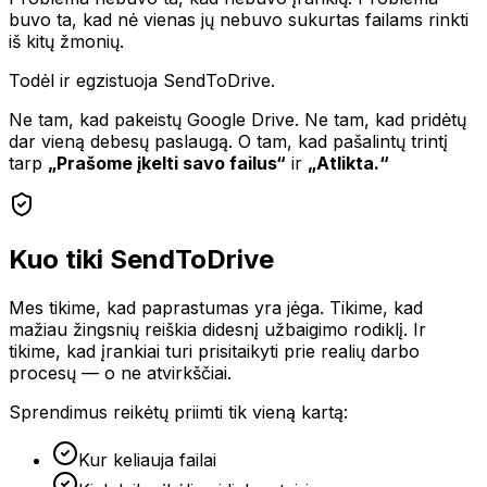
buvo ta, kad nė vienas jų nebuvo sukurtas failams rinkti
iš kitų žmonių.
Todėl ir egzistuoja SendToDrive.
Ne tam, kad pakeistų Google Drive. Ne tam, kad pridėtų
dar vieną debesų paslaugą. O tam, kad pašalintų trintį
tarp
„Prašome įkelti savo failus“
ir
„Atlikta.“
Kuo tiki SendToDrive
Mes tikime, kad paprastumas yra jėga. Tikime, kad
mažiau žingsnių reiškia didesnį užbaigimo rodiklį. Ir
tikime, kad įrankiai turi prisitaikyti prie realių darbo
procesų — o ne atvirkščiai.
Sprendimus reikėtų priimti tik vieną kartą:
Kur keliauja failai