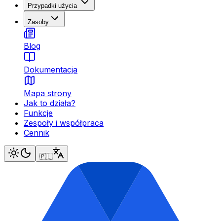
Przypadki użycia
Zasoby
Blog
Dokumentacja
Mapa strony
Jak to działa?
Funkcje
Zespoły i współpraca
Cennik
🇵🇱